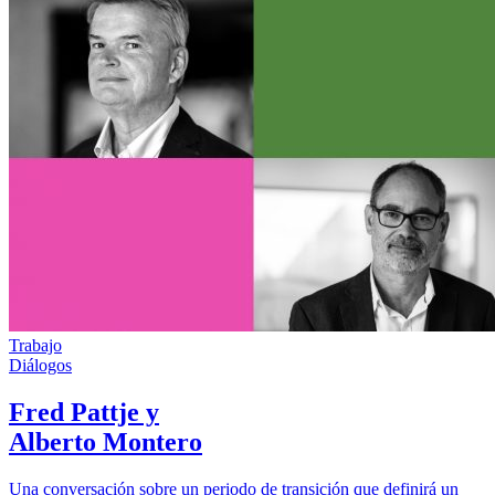
Trabajo
Diálogos
Fred Pattje y
Alberto Montero
Una conversación sobre un periodo de transición que definirá un