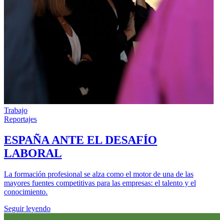
Trabajo
Reportajes
ESPAÑA ANTE EL DESAFÍO
LABORAL
La formación profesional se alza como el motor de una de las
mayores fuentes competitivas para las empresas: el talento y el
conocimiento.
Seguir leyendo