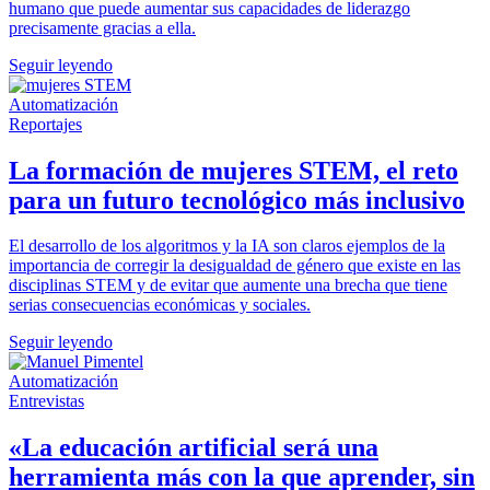
humano que puede aumentar sus capacidades de liderazgo
precisamente gracias a ella.
Seguir leyendo
Automatización
Reportajes
La formación de mujeres STEM, el reto
para un futuro tecnológico más inclusivo
El desarrollo de los algoritmos y la IA son claros ejemplos de la
importancia de corregir la desigualdad de género que existe en las
disciplinas STEM y de evitar que aumente una brecha que tiene
serias consecuencias económicas y sociales.
Seguir leyendo
Automatización
Entrevistas
«La educación artificial será una
herramienta más con la que aprender, sin