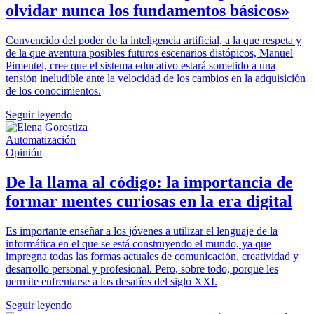
olvidar nunca los fundamentos básicos»
Convencido del poder de la inteligencia artificial, a la que respeta y
de la que aventura posibles futuros escenarios distópicos, Manuel
Pimentel, cree que el sistema educativo estará sometido a una
tensión ineludible ante la velocidad de los cambios en la adquisición
de los conocimientos.
Seguir leyendo
Automatización
Opinión
De la llama al código: la importancia de
formar mentes curiosas en la era digital
Es importante enseñar a los jóvenes a utilizar el lenguaje de la
informática en el que se está construyendo el mundo, ya que
impregna todas las formas actuales de comunicación, creatividad y
desarrollo personal y profesional. Pero, sobre todo, porque les
permite enfrentarse a los desafíos del siglo XXI.
Seguir leyendo