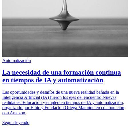
Automatización
La necesidad de una formación continua
en tiempos de IA y automatización
Las oportunidades y desafíos de una nueva realidad bañada en la
Inteligencia Artificial (IA) fueron los ejes del encuentro Nuevas
realidades: Educación y empleo en tiempos de IA y automatización,
organizado por Ethic y Fundación Ortega Marañón en colaboración
con Amazon.
Seguir leyendo