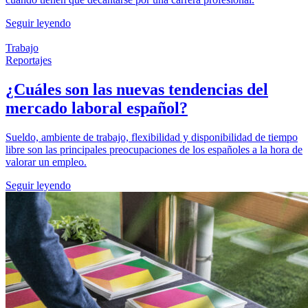
Seguir leyendo
Trabajo
Reportajes
¿Cuáles son las nuevas tendencias del
mercado laboral español?
Sueldo, ambiente de trabajo, flexibilidad y disponibilidad de tiempo
libre son las principales preocupaciones de los españoles a la hora de
valorar un empleo.
Seguir leyendo